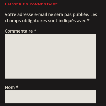
Livraison
DE
Laisser un commentaire
L’ARTICLE
Votre adresse e-mail ne sera pas publiée.
Les
champs obligatoires sont indiqués avec
*
Commentaire
*
Nom
*