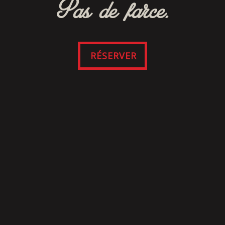
Pas de farce.
RÉSERVER
SUIVEZ-NOUS
SUR FACEBOOK
Cliquez ici pour consulter nos modalités et
conditions du site Web et de l’application
mobile.
|
Politique de confidentialité