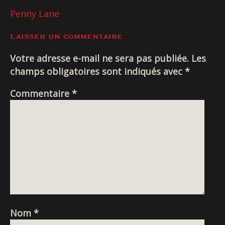
Livraison
NAVIGATION
Penny Lane
DE
Laisser un commentaire
L’ARTICLE
Votre adresse e-mail ne sera pas publiée.
Les
champs obligatoires sont indiqués avec
*
Commentaire
*
Nom
*