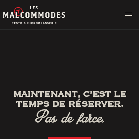
Skip
to
content
MENUS
ÉVÉNEMENTS
CONTACT
MAINTENANT, C’EST LE
Réservez en ligne
TEMPS DE RÉSERVER.
Pas de farce.
Commande en ligne