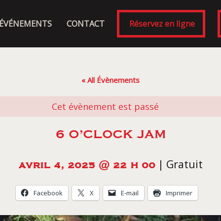
ÉVÉNEMENTS
CONTACT
Réservez en ligne
« All Évènements
Cet évènement est passé
6 O’CLOCK JAM
|
Gratuit
AVRIL 4, 2025 @ 22 H 00
Facebook
X
E-mail
Imprimer