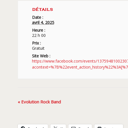
DÉTAILS
Date :
avril 4, 2025
Heure :
22 h 00
Prix :
Gratuit
Site Web :
https://www.facebook.com/events/1375948100230
acontext=%7B%22event_action_history%22%3A
Navigation
«
Evolution Rock Band
Évènement