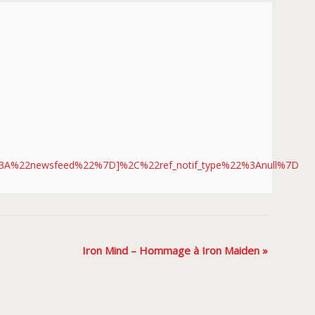
3A%22newsfeed%22%7D]%2C%22ref_notif_type%22%3Anull%7D
Iron Mind – Hommage à Iron Maiden
»