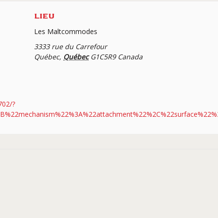
LIEU
Les Maltcommodes
3333 rue du Carrefour
Québec
,
Québec
G1C5R9
Canada
702/?
[%7B%22mechanism%22%3A%22attachment%22%2C%22surface%22%