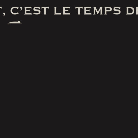
, C’EST LE TEMPS D
Pas de farce
RÉSERVER
SUIVEZ-NOUS
SUR FACEBOOK