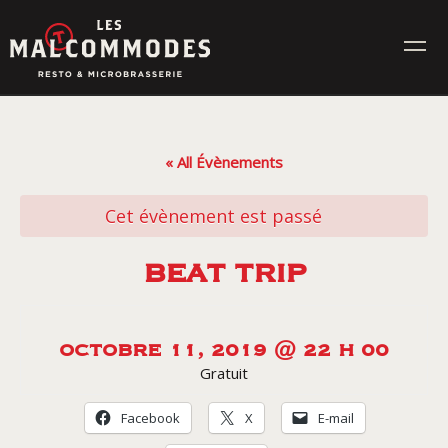
Skip
to
content
MENUS
« All Évènements
ÉVÉNEMENTS
Cet évènement est passé
CONTACT
BEAT TRIP
Réservez en ligne
OCTOBRE 11, 2019 @ 22 H 00
Gratuit
Commande en ligne
Facebook
X
E-mail