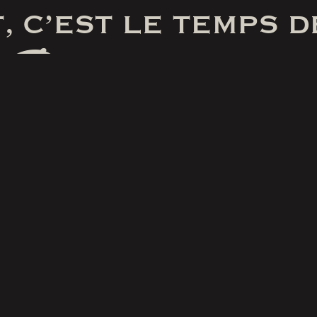
, C’EST LE TEMPS D
Pas de farce
RÉSERVER
SUIVEZ-NOUS
SUR FACEBOOK