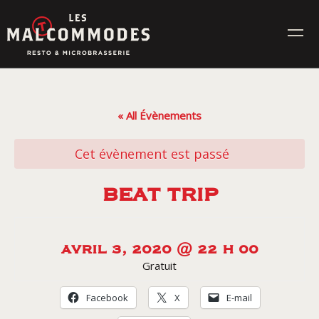
Skip
to
content
MENUS
« All Évènements
ÉVÉNEMENTS
Cet évènement est passé
CONTACT
BEAT TRIP
Réservez en ligne
AVRIL 3, 2020 @ 22 H 00
Gratuit
Commande en ligne
Facebook
X
E-mail