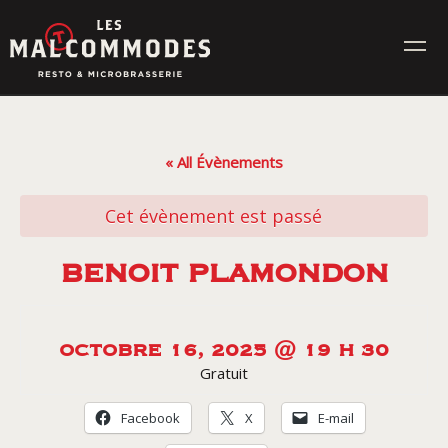
Skip
to
content
MENUS
« All Évènements
ÉVÉNEMENTS
Cet évènement est passé
CONTACT
BENOIT PLAMONDON
Réservez en ligne
OCTOBRE 16, 2025 @ 19 H 30
Gratuit
Commande en ligne
Facebook
X
E-mail