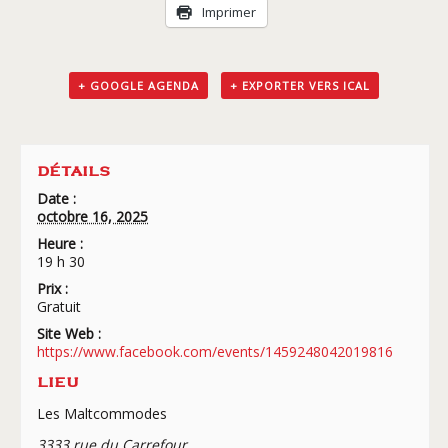
Livraison
Imprimer
+ GOOGLE AGENDA
+ EXPORTER VERS ICAL
DÉTAILS
Date :
octobre 16, 2025
Heure :
19 h 30
Prix :
Gratuit
Site Web :
https://www.facebook.com/events/1459248042019816
LIEU
Les Maltcommodes
3333 rue du Carrefour