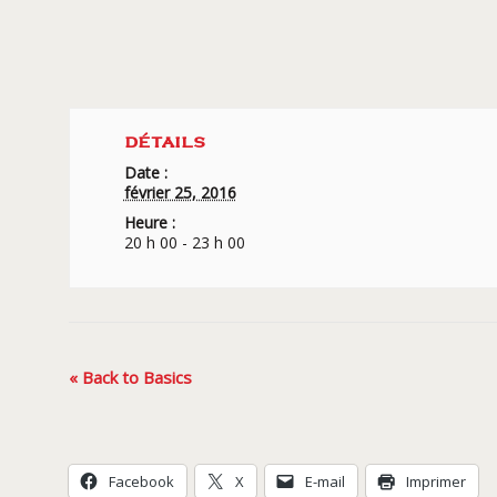
DÉTAILS
Date :
février 25, 2016
Heure :
20 h 00 - 23 h 00
Navigation
«
Back to Basics
Évènement
Facebook
X
E-mail
Imprimer