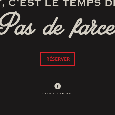
, C’EST LE TEMPS D
Pas de farce
RÉSERVER
SUIVEZ-NOUS
SUR FACEBOOK
lités et conditions du site Web et de l’application m