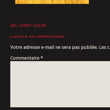
NAVIGATION
BIG SHINY SHOW
DE
Laisser un commentaire
L’ARTICLE
Votre adresse e-mail ne sera pas publiée.
Les 
Commentaire
*