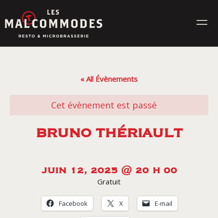
Skip
to
content
MENUS
« All Évènements
ÉVÉNEMENTS
Cet évènement est passé
CONTACT
BRUNO THÉRIAULT
Réservez en ligne
JUIN 12, 2025 @ 20 H 00
Gratuit
Commande en ligne
Facebook
X
E-mail