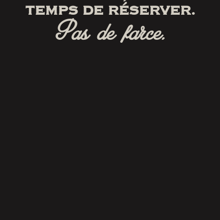
TEMPS DE RÉSERVER.
Pas de farce.
RÉSERVER
SUIVEZ-NOUS
SUR FACEBOOK
Cliquez ici pour consulter nos modalités et
conditions du site Web et de l’application
mobile.
|
Politique de confidentialité