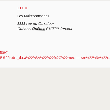
LIEU
Les Maltcommodes
3333 rue du Carrefour
Québec
,
Québec
G1C5R9
Canada
486/?
[%7B%22extra_data%22%3A%22%22%2C%22mechanism%22%3A%22ca