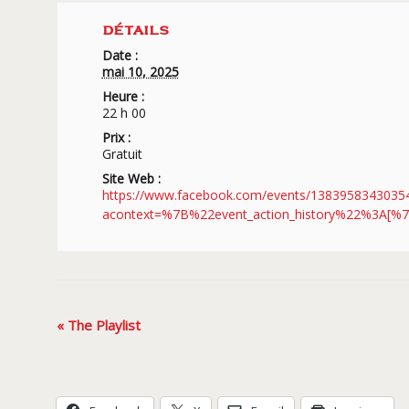
DÉTAILS
Date :
mai 10, 2025
Heure :
22 h 00
Prix :
Gratuit
Site Web :
https://www.facebook.com/events/1383958343035
acontext=%7B%22event_action_history%22%3A
Navigation
«
The Playlist
Évènement