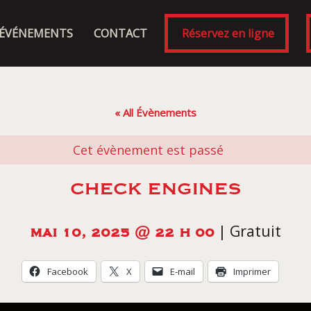
ÉVÉNEMENTS
CONTACT
Réservez en ligne
« All Évènements
Cet évènement est passé
CHECK ENGINES
|
Gratuit
MAI 10, 2025 @ 22 H 00
Facebook
X
E-mail
Imprimer