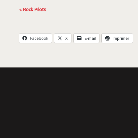
Navigation
«
Rock Pilots
Évènement
Facebook
X
E-mail
Imprimer