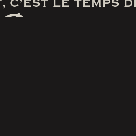
, C’EST LE TEMPS D
Pas de farce
RÉSERVER
SUIVEZ-NOUS
SUR FACEBOOK
lités et conditions du site Web et de l’application m