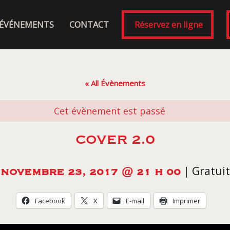
ÉVÉNEMENTS
CONTACT
Réservez en ligne
« All Évènements
Cet évènement est passé
COVER 2.0
|
Gratuit
NOVEMBRE 23, 2017 @ 21 H 00
Facebook
X
E-mail
Imprimer