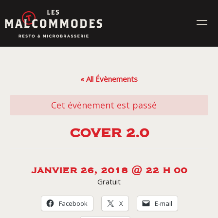
Skip
to
content
MENUS
« All Évènements
ÉVÉNEMENTS
Cet évènement est passé
CONTACT
COVER 2.0
Réservez en ligne
JANVIER 26, 2018 @ 22 H 00
Gratuit
Commande en ligne
Facebook
X
E-mail