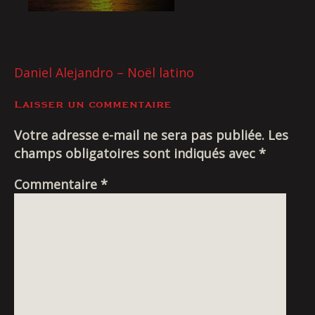
Livraison
NAVIGATION
Daniel Alejandro – Noël latino
DE
Laisser un commentaire
L’ARTICLE
Votre adresse e-mail ne sera pas publiée.
Les
champs obligatoires sont indiqués avec
*
Commentaire
*