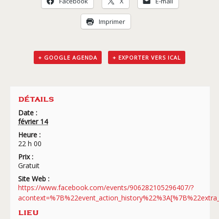
Facebook
X
E-mail
Imprimer
+ GOOGLE AGENDA
+ EXPORTER VERS ICAL
DÉTAILS
Date :
février 14
Heure :
22 h 00
Prix :
Gratuit
Site Web :
https://www.facebook.com/events/906282105296407/?
acontext=%7B%22event_action_history%22%3A[%7B%22ex
LIEU