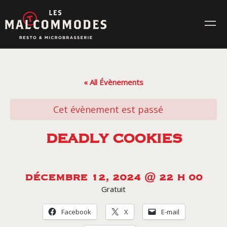
Skip
to
content
MENUS
« All Évènements
ÉVÉNEMENTS
Cet évènement est passé
CONTACT
DEADLY COOKIES
Réservez en ligne
DÉCEMBRE 12, 2024 @ 22 H 00
Gratuit
Commande en ligne
Facebook
X
E-mail