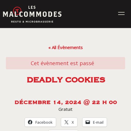
Skip
to
content
MENUS
« All Évènements
ÉVÉNEMENTS
Cet évènement est passé
CONTACT
DEADLY COOKIES
Réservez en ligne
DÉCEMBRE 14, 2024 @ 22 H 00
Gratuit
Commande en ligne
Facebook
X
E-mail