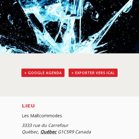
+ GOOGLE AGENDA
+ EXPORTER VERS ICAL
LIEU
Les Maltcommodes
3333 rue du Carrefour
Québec
,
Québec
G1C5R9
Canada