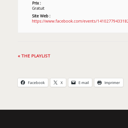
Prix :
Gratuit
Site Web :
https://www.facebook.com/events/1410277943318
Navigation
«
THE PLAYLIST
Évènement
Facebook
X
E-mail
Imprimer