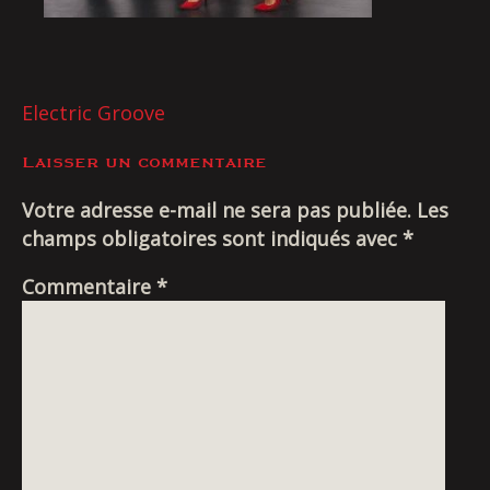
Livraison
NAVIGATION
Electric Groove
DE
Laisser un commentaire
L’ARTICLE
Votre adresse e-mail ne sera pas publiée.
Les
champs obligatoires sont indiqués avec
*
Commentaire
*