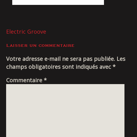
Livraison
NAVIGATION
Electric Groove
DE
Laisser un commentaire
L’ARTICLE
Votre adresse e-mail ne sera pas publiée.
Les
champs obligatoires sont indiqués avec
*
Commentaire
*