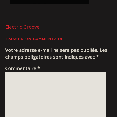
Livraison
NAVIGATION
Electric Groove
DE
Laisser un commentaire
L’ARTICLE
Votre adresse e-mail ne sera pas publiée.
Les
champs obligatoires sont indiqués avec
*
Commentaire
*