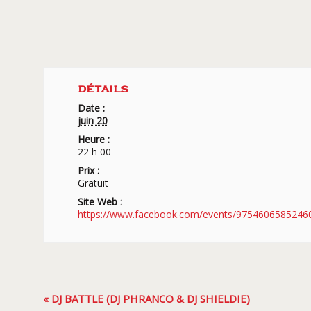
DÉTAILS
Date :
juin 20
Heure :
22 h 00
Prix :
Gratuit
Site Web :
https://www.facebook.com/events/9754606585246
Navigation
«
DJ BATTLE (DJ PHRANCO & DJ SHIELDIE)