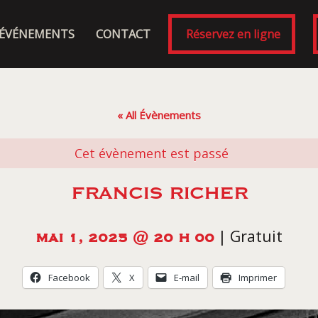
ÉVÉNEMENTS
CONTACT
Réservez en ligne
« All Évènements
Cet évènement est passé
FRANCIS RICHER
|
Gratuit
MAI 1, 2025 @ 20 H 00
Facebook
X
E-mail
Imprimer