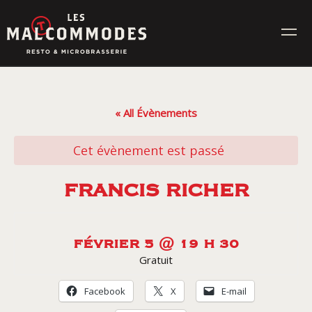
Skip
to
content
MENUS
« All Évènements
ÉVÉNEMENTS
Cet évènement est passé
CONTACT
FRANCIS RICHER
Réservez en ligne
FÉVRIER 5 @ 19 H 30
Gratuit
Commande en ligne
Facebook
X
E-mail