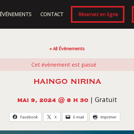
ÉVÉNEMENTS
CONTACT
Réservez en ligne
« All Évènements
Cet évènement est passé
HAINGO NIRINA
|
Gratuit
MAI 9, 2024 @ 8 H 30
Facebook
X
E-mail
Imprimer