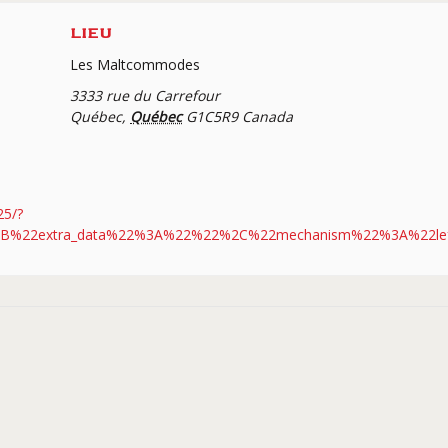
LIEU
Les Maltcommodes
3333 rue du Carrefour
Québec
,
Québec
G1C5R9
Canada
25/?
[%7B%22extra_data%22%3A%22%22%2C%22mechanism%22%3A%22lef