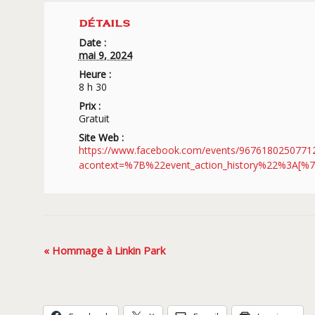
DÉTAILS
Date :
mai 9, 2024
Heure :
8 h 30
Prix :
Gratuit
Site Web :
https://www.facebook.com/events/9676180250771
acontext=%7B%22event_action_history%22%3A
Navigation
«
Hommage à Linkin Park
Évènement