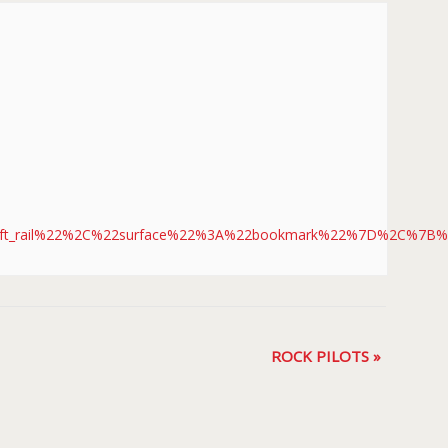
t_rail%22%2C%22surface%22%3A%22bookmark%22%7D%2C%7B%22ex
ROCK PILOTS
»