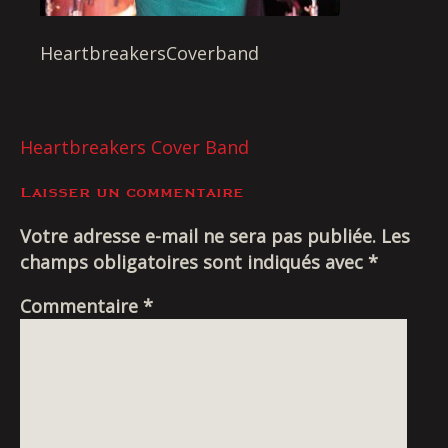
Livraison
HeartbreakersCoverband
NAVIGATION
Heartbreakers Cover Band
DE
Laisser un commentaire
L’ARTICLE
Votre adresse e-mail ne sera pas publiée.
Les
champs obligatoires sont indiqués avec
*
Commentaire
*