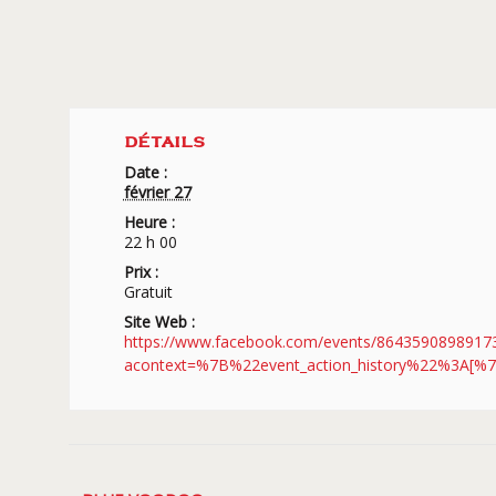
DÉTAILS
Date :
février 27
Heure :
22 h 00
Prix :
Gratuit
Site Web :
https://www.facebook.com/events/8643590898917
acontext=%7B%22event_action_history%22%3