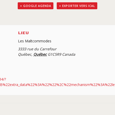
+ GOOGLE AGENDA
+ EXPORTER VERS ICAL
LIEU
Les Maltcommodes
3333 rue du Carrefour
Québec
,
Québec
G1C5R9
Canada
34/?
A[%7B%22extra_data%22%3A%22%22%2C%22mechanism%22%3A%22l