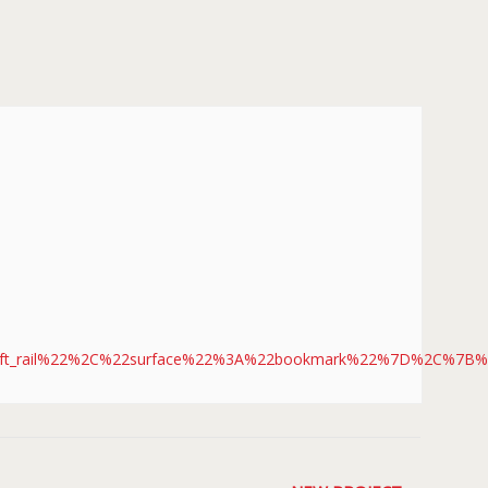
eft_rail%22%2C%22surface%22%3A%22bookmark%22%7D%2C%7B%2