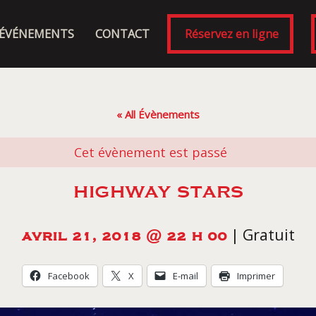
ÉVÉNEMENTS
CONTACT
Réservez en ligne
« All Évènements
Cet évènement est passé
HIGHWAY STARS
|
Gratuit
AVRIL 21, 2018 @ 22 H 00
Facebook
X
E-mail
Imprimer