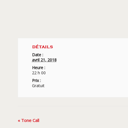
DÉTAILS
Date :
avril 21, 2018
Heure :
22 h 00
Prix :
Gratuit
Navigation
«
Tone Call
Évènement