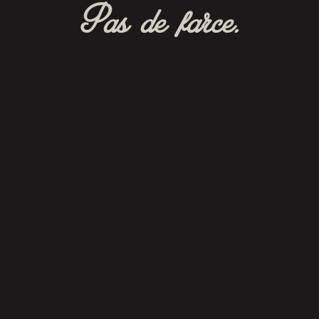
Pas de farce.
RÉSERVER
SUIVEZ-NOUS
SUR FACEBOOK
Cliquez ici pour consulter nos modalités et
conditions du site Web et de l’application
mobile.
|
Politique de confidentialité