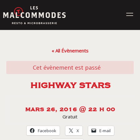
Skip
to
content
MENUS
« All Évènements
ÉVÉNEMENTS
Cet évènement est passé
CONTACT
HIGHWAY STARS
Réservez en ligne
MARS 26, 2016 @ 22 H 00
Gratuit
Commande en ligne
Facebook
X
E-mail