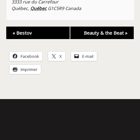
3333 rue du Carrefour
Québec
,
Québec
G1C5R9
Canada
Navigation
«
Bestov
Beauty & the Beat
»
Évènement
Facebook
X
E-mail
Imprimer