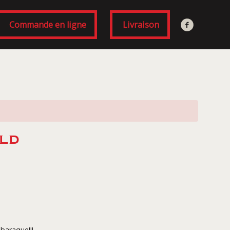
Commande en ligne
Livraison
LD
baraque!!!