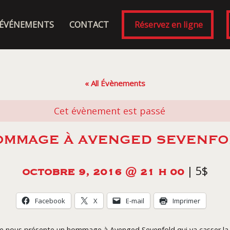
ÉVÉNEMENTS
CONTACT
Réservez en ligne
« All Évènements
Cet évènement est passé
OMMAGE À AVENGED SEVENFO
|
5$
OCTOBRE 9, 2016 @ 21 H 00
Facebook
X
E-mail
Imprimer
 nous présente un hommage à Avenged Sevenfold qui va casser la 