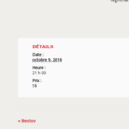
DÉTAILS
Date :
octobre 9, 2016
Heure :
21 h 00
Prix :
5$
Navigation
«
Bestov
Évènement