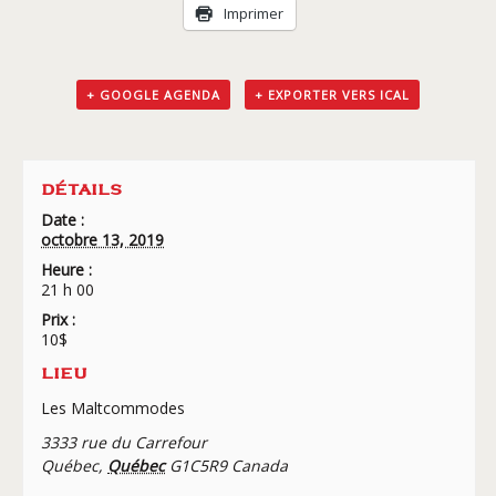
Livraison
Imprimer
+ GOOGLE AGENDA
+ EXPORTER VERS ICAL
DÉTAILS
Date :
octobre 13, 2019
Heure :
21 h 00
Prix :
10$
LIEU
Les Maltcommodes
3333 rue du Carrefour
Québec
,
Québec
G1C5R9
Canada