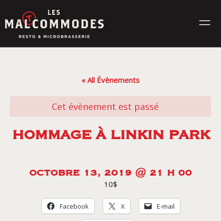
Skip
to
content
MENUS
« All Évènements
ÉVÉNEMENTS
Cet évènement est passé
CONTACT
HOMMAGE À LINKIN PARK
Réservez en ligne
OCTOBRE 13, 2019 @ 21 H 00
10$
Commande en ligne
Facebook
X
E-mail