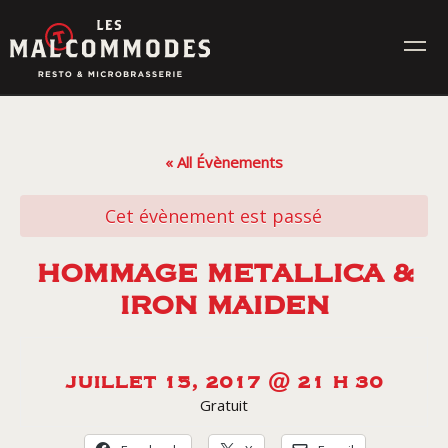
Skip
to
content
MENUS
« All Évènements
ÉVÉNEMENTS
Cet évènement est passé
CONTACT
HOMMAGE METALLICA &
IRON MAIDEN
Réservez en ligne
JUILLET 15, 2017 @ 21 H 30
Commande en ligne
Gratuit