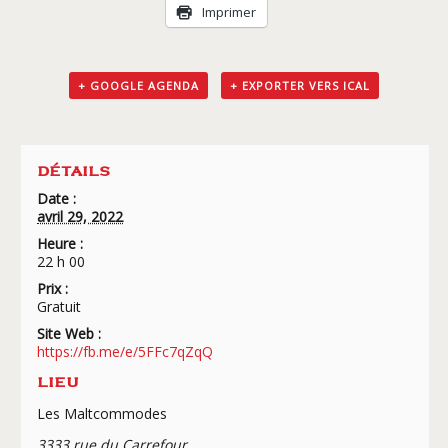
Livraison
Imprimer
+ GOOGLE AGENDA
+ EXPORTER VERS ICAL
DÉTAILS
Date :
avril 29, 2022
Heure :
22 h 00
Prix :
Gratuit
Site Web :
https://fb.me/e/5FFc7qZqQ
LIEU
Les Maltcommodes
3333 rue du Carrefour