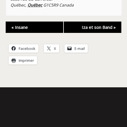
Québec
,
Québec
G1C5R9
Canada
Navigation
«
Insane
Iza et son Band
»
Évènement
Facebook
X
E-mail
Imprimer