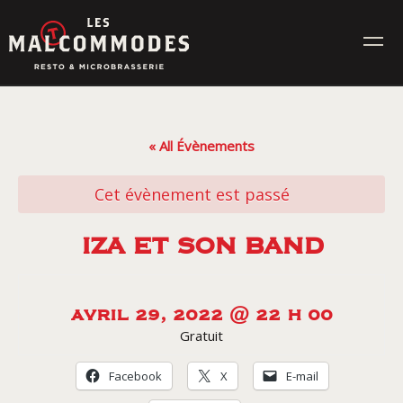
Skip
to
content
MENUS
« All Évènements
ÉVÉNEMENTS
Cet évènement est passé
CONTACT
IZA ET SON BAND
Réservez en ligne
AVRIL 29, 2022 @ 22 H 00
Gratuit
Commande en ligne
Facebook
X
E-mail