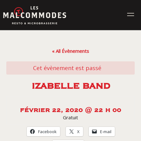
Skip
to
content
MENUS
« All Évènements
ÉVÉNEMENTS
Cet évènement est passé
CONTACT
IZABELLE BAND
Réservez en ligne
FÉVRIER 22, 2020 @ 22 H 00
Gratuit
Commande en ligne
Facebook
X
E-mail