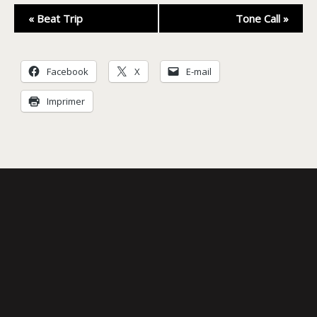
Navigation
«
Beat Trip
Tone Call
»
Évènement
Facebook
X
E-mail
Imprimer