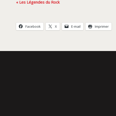
Navigation
«
Les Légendes du Rock
Évènement
Facebook
X
E-mail
Imprimer