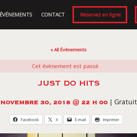
ÉVÉNEMENTS
CONTACT
Réservez en ligne
« All Évènements
Cet évènement est passé
JUST DO HITS
|
Gratuit
NOVEMBRE 30, 2018 @ 22 H 00
Facebook
X
E-mail
Imprimer