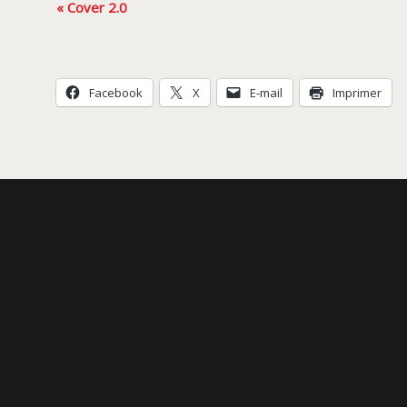
Navigation
«
Cover 2.0
Évènement
Facebook
X
E-mail
Imprimer