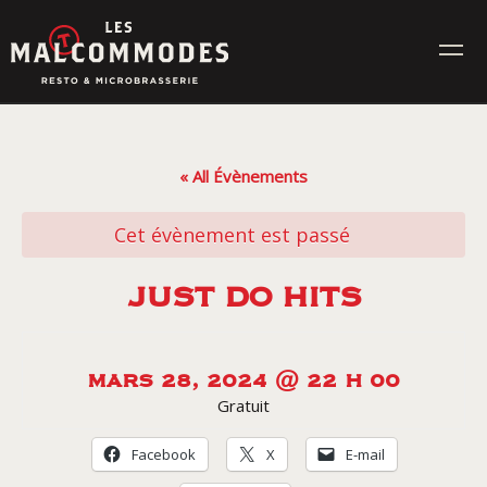
Skip
to
content
MENUS
« All Évènements
ÉVÉNEMENTS
Cet évènement est passé
CONTACT
JUST DO HITS
Réservez en ligne
MARS 28, 2024 @ 22 H 00
Gratuit
Commande en ligne
Facebook
X
E-mail