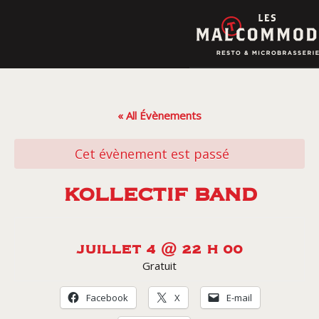
Skip
to
content
« All Évènements
Cet évènement est passé
KOLLECTIF BAND
JUILLET 4 @ 22 H 00
Gratuit
Facebook
X
E-mail