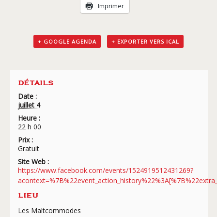
Imprimer
+ GOOGLE AGENDA
+ EXPORTER VERS ICAL
DÉTAILS
Date :
juillet 4
Heure :
22 h 00
Prix :
Gratuit
Site Web :
https://www.facebook.com/events/1524919512431269?
acontext=%7B%22event_action_history%22%3A[%7B%22ex
LIEU
Les Maltcommodes