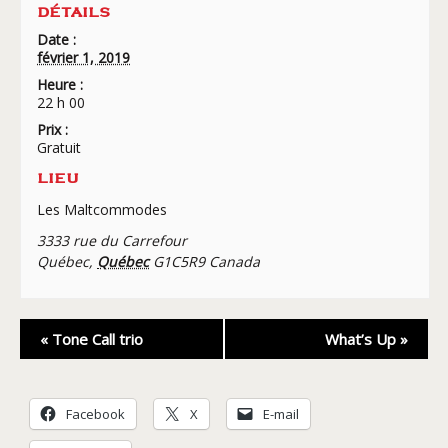
DÉTAILS
Date :
février 1, 2019
Heure :
22 h 00
Prix :
Gratuit
LIEU
Les Maltcommodes
3333 rue du Carrefour
Québec
,
Québec
G1C5R9
Canada
Navigation
«
Tone Call trio
What’s Up
»
Évènement
Facebook
X
E-mail