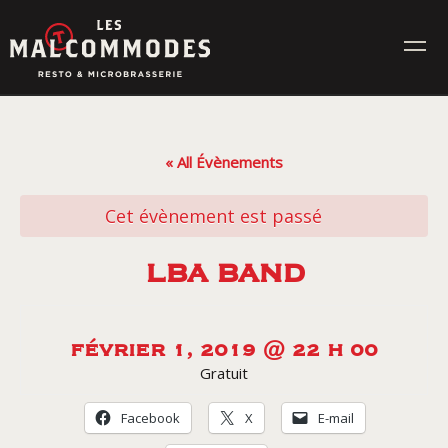
Skip
to
content
MENUS
« All Évènements
ÉVÉNEMENTS
Cet évènement est passé
CONTACT
LBA BAND
Réservez en ligne
FÉVRIER 1, 2019 @ 22 H 00
Gratuit
Commande en ligne
Facebook
X
E-mail