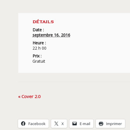
DÉTAILS
Date :
septembre 16, 2016
Heure :
22 h 00
Prix :
Gratuit
Navigation
«
Cover 2.0
Évènement
Facebook
X
E-mail
Imprimer