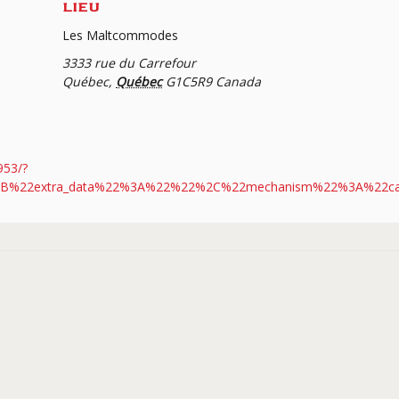
LIEU
Les Maltcommodes
3333 rue du Carrefour
Québec
,
Québec
G1C5R9
Canada
953/?
A[%7B%22extra_data%22%3A%22%22%2C%22mechanism%22%3A%22c