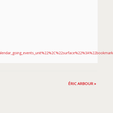
alendar_going_events_unit%22%2C%22surface%22%3A%22book
ÉRIC ARBOUR
»