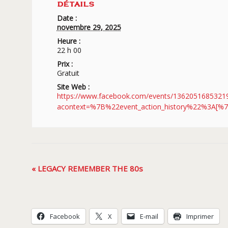
DÉTAILS
Date :
novembre 29, 2025
Heure :
22 h 00
Prix :
Gratuit
Site Web :
https://www.facebook.com/events/1362051685321
acontext=%7B%22event_action_history%22%3
Navigation
«
LEGACY REMEMBER THE 80s
Évènement
Facebook
X
E-mail
Imprimer