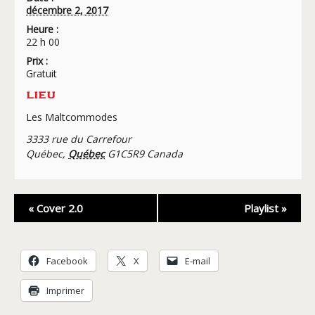
décembre 2, 2017
Heure :
22 h 00
Prix :
Gratuit
LIEU
Les Maltcommodes
3333 rue du Carrefour
Québec
,
Québec
G1C5R9
Canada
Navigation
«
Cover 2.0
Playlist
»
Évènement
Facebook
X
E-mail
Imprimer