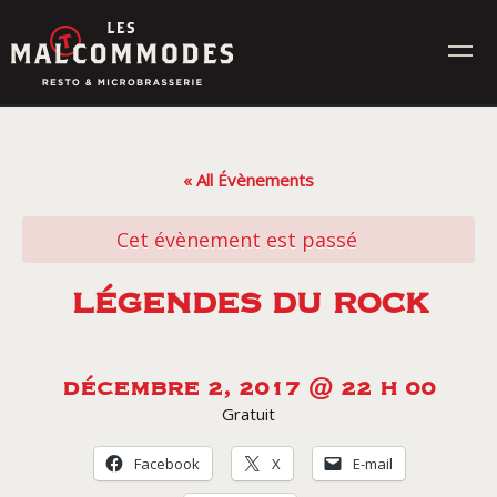
Skip
to
content
MENUS
« All Évènements
ÉVÉNEMENTS
Cet évènement est passé
CONTACT
LÉGENDES DU ROCK
Réservez en ligne
DÉCEMBRE 2, 2017 @ 22 H 00
Gratuit
Commande en ligne
Facebook
X
E-mail