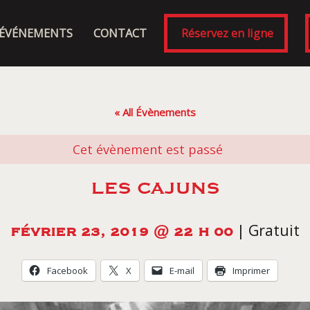
ÉVÉNEMENTS
CONTACT
Réservez en ligne
« All Évènements
Cet évènement est passé
LES CAJUNS
|
Gratuit
FÉVRIER 23, 2019 @ 22 H 00
Facebook
X
E-mail
Imprimer