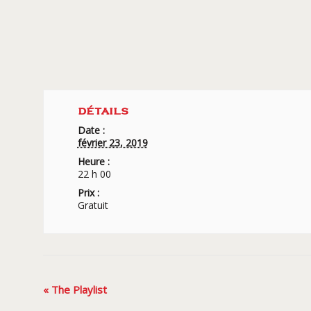
DÉTAILS
Date :
février 23, 2019
Heure :
22 h 00
Prix :
Gratuit
Navigation
«
The Playlist
Évènement