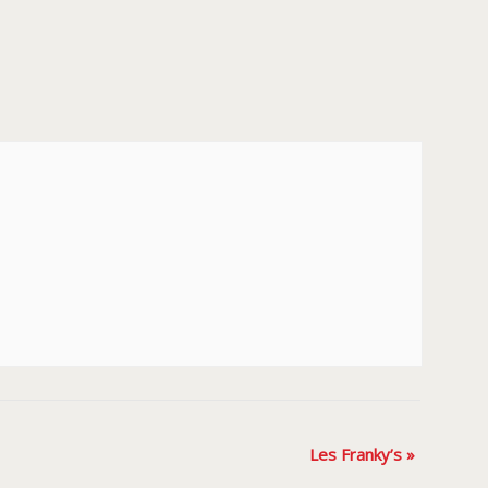
Les Franky’s
»