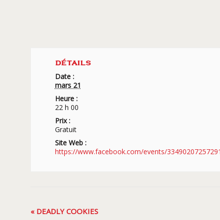
DÉTAILS
Date :
mars 21
Heure :
22 h 00
Prix :
Gratuit
Site Web :
https://www.facebook.com/events/3349020725729
Navigation
«
DEADLY COOKIES