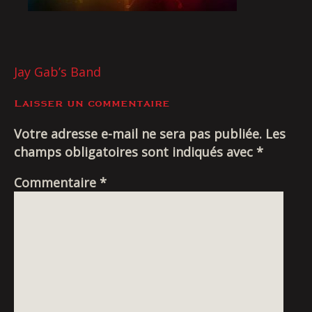
Livraison
NAVIGATION
Jay Gab’s Band
DE
Laisser un commentaire
L’ARTICLE
Votre adresse e-mail ne sera pas publiée.
Les
champs obligatoires sont indiqués avec
*
Commentaire
*