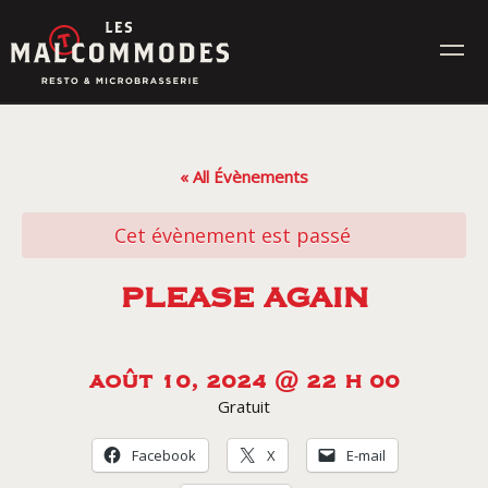
Skip
to
content
MENUS
« All Évènements
ÉVÉNEMENTS
Cet évènement est passé
CONTACT
PLEASE AGAIN
Réservez en ligne
AOÛT 10, 2024 @ 22 H 00
Gratuit
Commande en ligne
Facebook
X
E-mail