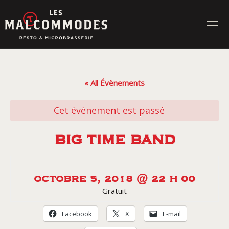
Skip
to
content
MENUS
« All Évènements
ÉVÉNEMENTS
Cet évènement est passé
CONTACT
BIG TIME BAND
Réservez en ligne
OCTOBRE 5, 2018 @ 22 H 00
Gratuit
Commande en ligne
Facebook
X
E-mail