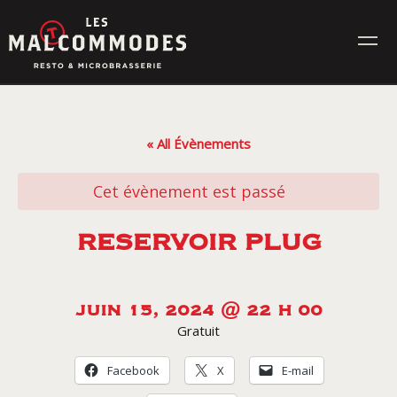
Skip
to
content
MENUS
« All Évènements
ÉVÉNEMENTS
Cet évènement est passé
CONTACT
RESERVOIR PLUG
Réservez en ligne
JUIN 15, 2024 @ 22 H 00
Gratuit
Commande en ligne
Facebook
X
E-mail